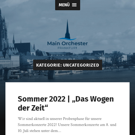
MENÜ
Main
Orchester
Frankfurt
KATEGORIE:
UNCATEGORIZED
der
Dreikönigskirche
Sommer 2022 | „Das Wogen
der Zeit“
Wir sind aktuell in unserer Probenphase für unsere
Sommerkonzerte 2022! Unsere Sommerkonzerte am 8. und
10. Juli stehen unter dem…